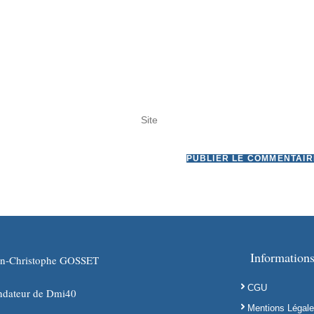
Informations
an-Christophe GOSSET
CGU
ndateur de Dmi40
Mentions Légal