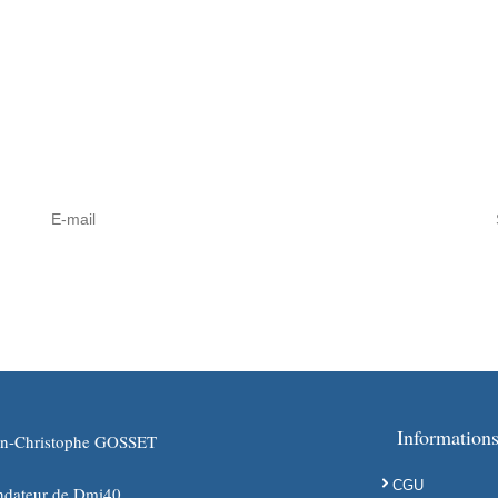
Informations
an-Christophe GOSSET
CGU
ndateur de Dmi40